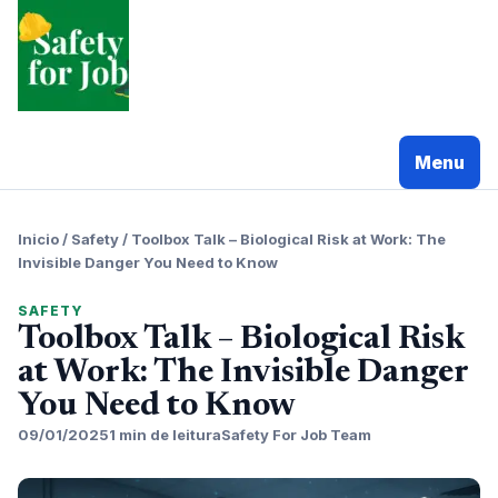
Pular
para
o
conteudo
Menu
Inicio
/
Safety
/
Toolbox Talk – Biological Risk at Work: The
Invisible Danger You Need to Know
SAFETY
Toolbox Talk – Biological Risk
at Work: The Invisible Danger
You Need to Know
09/01/2025
1 min de leitura
Safety For Job Team