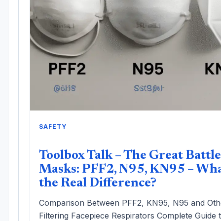
SAFETY
Toolbox Talk – The Great Battle
Masks: PFF2, N95, KN95 – Wha
the Real Difference?
Comparison Between PFF2, KN95, N95 and Oth
Filtering Facepiece Respirators Complete Guide 